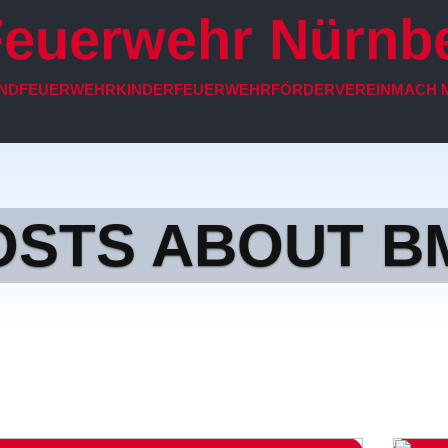
 Feuerwehr Nürnb
NDFEUERWEHR
KINDERFEUERWEHR
FÖRDERVEREIN
MACH M
OSTS ABOUT B