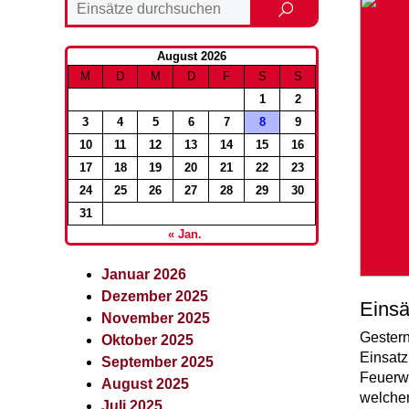
August 2026
M
D
M
D
F
S
S
1
2
3
4
5
6
7
8
9
10
11
12
13
14
15
16
17
18
19
20
21
22
23
24
25
26
27
28
29
30
31
« Jan.
Januar 2026
Dezember 2025
Einsä
November 2025
Gestern
Oktober 2025
Einsatz
September 2025
Feuerwe
August 2025
welche
Juli 2025