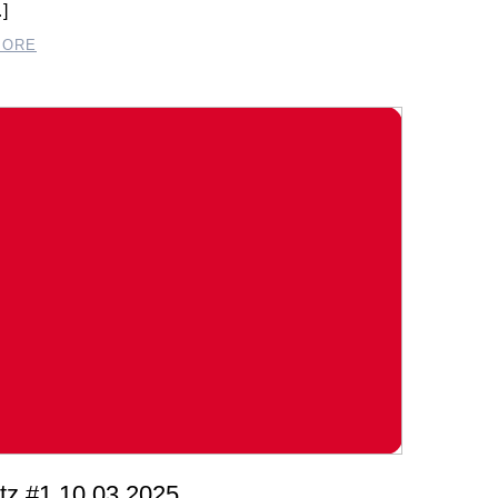
]
MORE
tz #1 10.03.2025