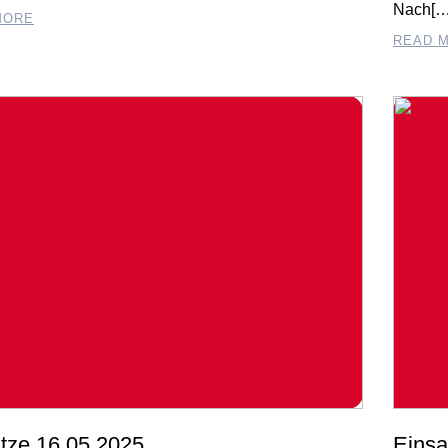
Nach[…
MORE
READ 
tze 16.05.2025
Einsa