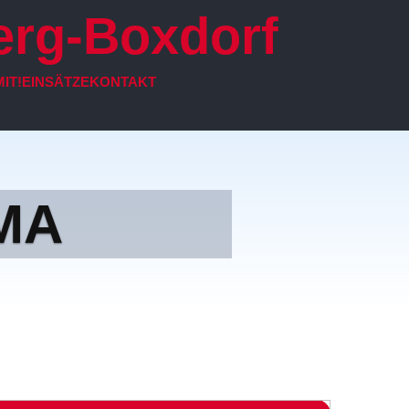
erg-Boxdorf
IT!
EINSÄTZE
KONTAKT
MA